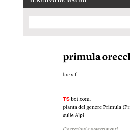
IL NUOVO DE MAURO
primula orecch
loc.s.f.
TS
bot.com.
pianta del genere Primula (Pr
sulle Alpi
Correzioni e suggerimenti