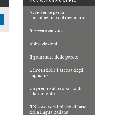
PER SAPERNE DI PIÙ
Avvertenze per la
consultazione del dizionario
A
Ricerca avanzata
Abbreviazioni
Il gran mare delle parole
È irresistibile l’ascesa degli
anglismi?
Un premio alla capacità di
adattamento
Il Nuovo vocabolario di base
della lingua italiana