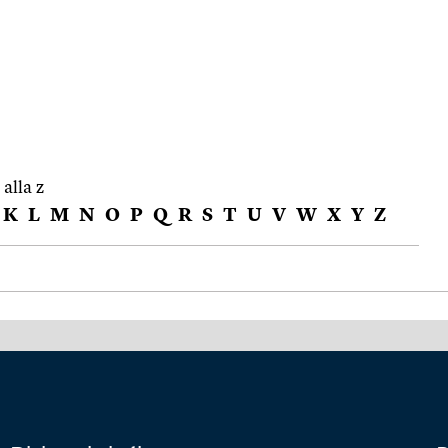
 alla z
K
L
M
N
O
P
Q
R
S
T
U
V
W
X
Y
Z