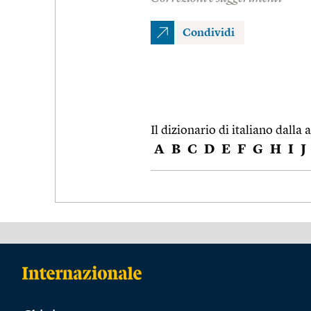
Condividi
Il dizionario di italiano dalla a
A
B
C
D
E
F
G
H
I
J