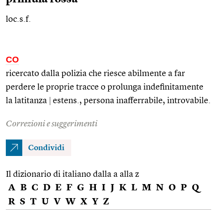
loc.s.f.
CO
ricercato dalla polizia che riesce abilmente a far
perdere le proprie tracce o prolunga indefinitamente
la latitanza
|
estens.
, persona inafferrabile, introvabile.
Correzioni e suggerimenti
Condividi
Il dizionario di italiano dalla a alla z
A
B
C
D
E
F
G
H
I
J
K
L
M
N
O
P
Q
R
S
T
U
V
W
X
Y
Z