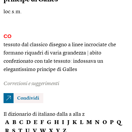
loc.s.m.
CO
tessuto dal classico disegno a linee incrociate che
formano riquadri di varia grandezza
|
abito
confezionato con tale tessuto: indossava un
elegantissimo principe di Galles
Correzioni e suggerimenti
Condividi
Il dizionario di italiano dalla a alla z
A
B
C
D
E
F
G
H
I
J
K
L
M
N
O
P
Q
R
S
T
U
V
W
X
Y
Z