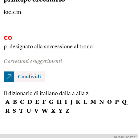
loc.s.m.
CO
p. designato alla successione al trono
Correzioni e suggerimenti
Condividi
Il dizionario di italiano dalla a alla z
A
B
C
D
E
F
G
H
I
J
K
L
M
N
O
P
Q
R
S
T
U
V
W
X
Y
Z