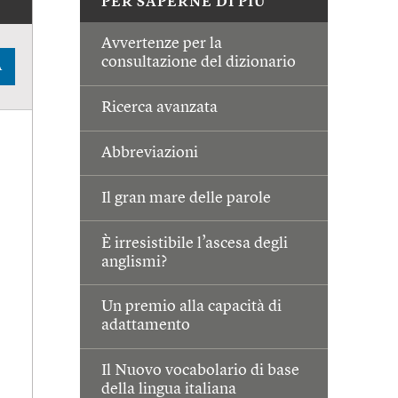
PER SAPERNE DI PIÙ
Avvertenze per la
consultazione del dizionario
A
Ricerca avanzata
Abbreviazioni
Il gran mare delle parole
È irresistibile l’ascesa degli
anglismi?
Un premio alla capacità di
adattamento
Il Nuovo vocabolario di base
della lingua italiana