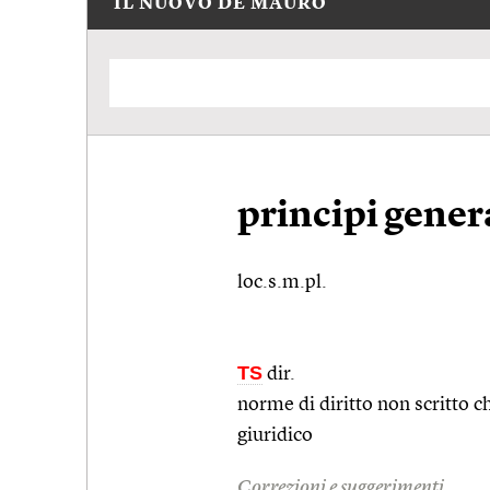
IL NUOVO DE MAURO
principi genera
loc.s.m.pl.
TS
dir.
norme di diritto non scritto c
giuridico
Correzioni e suggerimenti