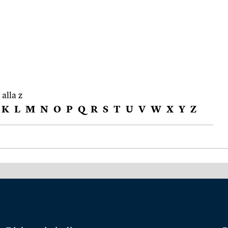
 alla z
K
L
M
N
O
P
Q
R
S
T
U
V
W
X
Y
Z