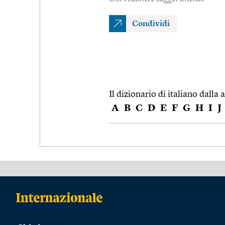
Condividi
Il dizionario di italiano dalla a
A
B
C
D
E
F
G
H
I
J