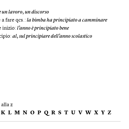
e un lavoro
,
un discorso
 a fare qcs.:
la bimba ha principiato a camminare
e inizio:
l’anno è principiato bene
cipio:
al
,
sul principiare dell’anno scolastico
 alla z
K
L
M
N
O
P
Q
R
S
T
U
V
W
X
Y
Z