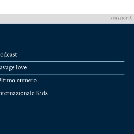
PUBBLICITÀ
odcast
avage love
ltimo numero
nternazionale Kids