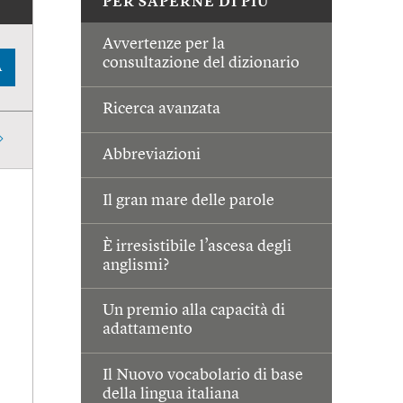
PER SAPERNE DI PIÙ
Avvertenze per la
consultazione del dizionario
A
Ricerca avanzata
Abbreviazioni
Il gran mare delle parole
È irresistibile l’ascesa degli
anglismi?
Un premio alla capacità di
adattamento
Il Nuovo vocabolario di base
della lingua italiana