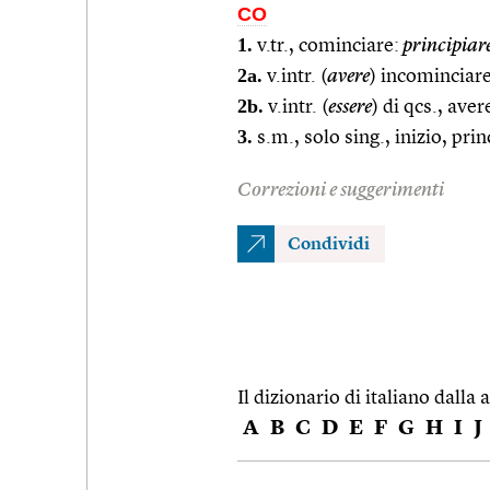
CO
1.
v.tr., cominciare:
principiar
2a.
v.intr. (
avere
) incominciare
2b.
v.intr. (
essere
) di qcs., aver
3.
s.m., solo sing., inizio, prin
Correzioni e suggerimenti
Condividi
Il dizionario di italiano dalla a
A
B
C
D
E
F
G
H
I
J