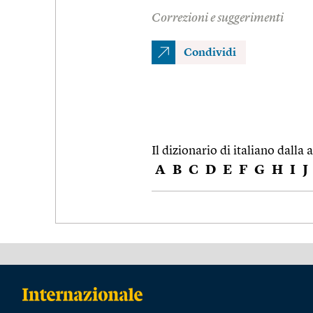
Correzioni e suggerimenti
Condividi
Il dizionario di italiano dalla a
A
B
C
D
E
F
G
H
I
J