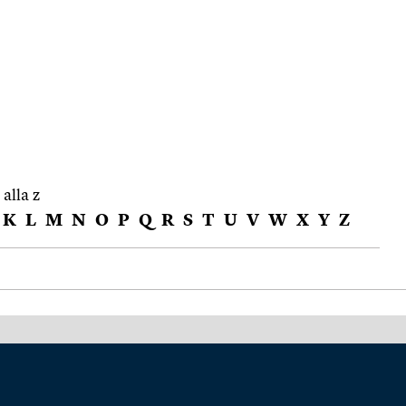
 alla z
K
L
M
N
O
P
Q
R
S
T
U
V
W
X
Y
Z