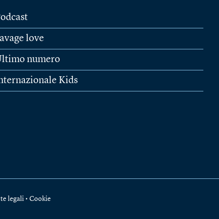
odcast
avage love
ltimo numero
nternazionale Kids
te legali
•
Cookie