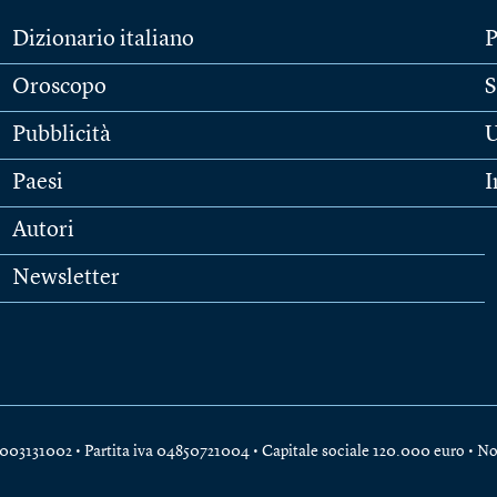
Dizionario italiano
P
Oroscopo
S
Pubblicità
U
Paesi
I
Autori
Newsletter
e 04003131002 • Partita iva 04850721004 • Capitale sociale 120.000 euro •
No