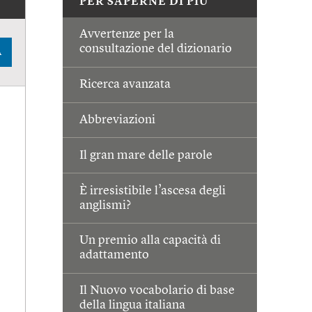
PER SAPERNE DI PIÙ
Avvertenze per la
consultazione del dizionario
A
Ricerca avanzata
Abbreviazioni
Il gran mare delle parole
È irresistibile l’ascesa degli
anglismi?
Un premio alla capacità di
adattamento
Il Nuovo vocabolario di base
della lingua italiana