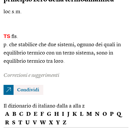
loc.s.m.
TS
fis.
p. che stabilice che due sistemi, ognuno dei quali in
equilibrio termico con un terzo sistema, sono in
equilibrio termico tra loro.
Correzioni e suggerimenti
Condividi
Il dizionario di italiano dalla a alla z
A
B
C
D
E
F
G
H
I
J
K
L
M
N
O
P
Q
R
S
T
U
V
W
X
Y
Z