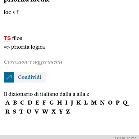
loc.s.f.
TS
filos.
=>
priorità logica
Correzioni e suggerimenti
Condividi
Il dizionario di italiano dalla a alla z
A
B
C
D
E
F
G
H
I
J
K
L
M
N
O
P
Q
R
S
T
U
V
W
X
Y
Z