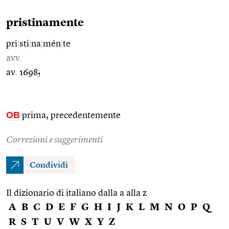
pristinamente
pri
|
sti
|
na
|
mén
|
te
avv.
av. 1698;
OB
prima, precedentemente
Correzioni e suggerimenti
Condividi
Il dizionario di italiano dalla a alla z
A
B
C
D
E
F
G
H
I
J
K
L
M
N
O
P
Q
R
S
T
U
V
W
X
Y
Z