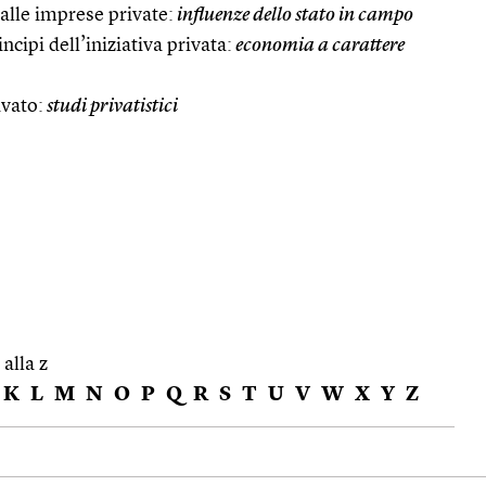
 alle imprese private:
influenze dello stato in campo
ncipi dell’iniziativa privata:
economia a carattere
ivato:
studi privatistici
 alla z
K
L
M
N
O
P
Q
R
S
T
U
V
W
X
Y
Z