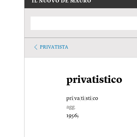
IL NUOVO DE MAURO
PRIVATISTA
privatistico
pri
|
va
|
tì
|
sti
|
co
agg.
1956;