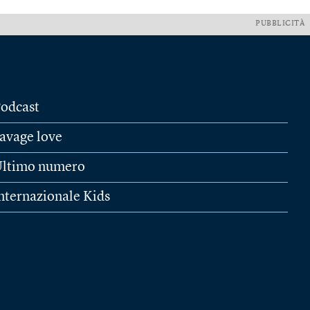
PUBBLICITÀ
odcast
avage love
ltimo numero
nternazionale Kids