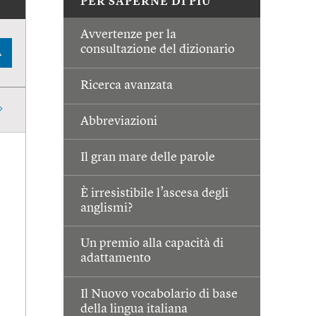
PER SAPERNE DI PIÙ
Avvertenze per la
consultazione del dizionario
A
Ricerca avanzata
Abbreviazioni
Il gran mare delle parole
È irresistibile l’ascesa degli
anglismi?
Un premio alla capacità di
adattamento
Il Nuovo vocabolario di base
della lingua italiana