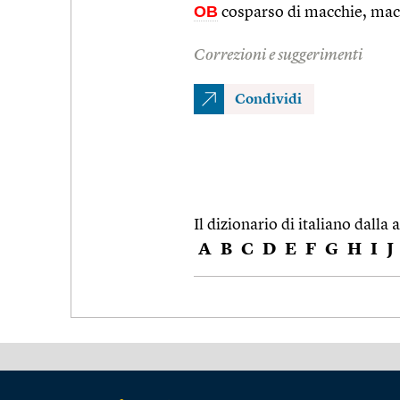
OB
cosparso di macchie, macc
Correzioni e suggerimenti
Condividi
Il dizionario di italiano dalla a
A
B
C
D
E
F
G
H
I
J