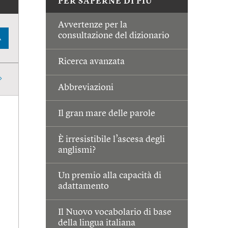
PER SAPERNE DI PIÙ
Avvertenze per la
consultazione del dizionario
A
Ricerca avanzata
Abbreviazioni
Il gran mare delle parole
È irresistibile l’ascesa degli
anglismi?
Un premio alla capacità di
adattamento
Il Nuovo vocabolario di base
della lingua italiana