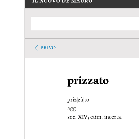
IL NUOVO DE MAURO
PRIVO
prizzato
priz
|
zà
|
to
agg.
sec. XIV; etim. incerta.