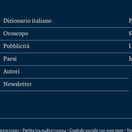
Dizionario italiano
P
Oroscopo
S
Pubblicità
U
Paesi
I
Autori
Newsletter
e 04003131002 • Partita iva 04850721004 • Capitale sociale 120.000 euro •
No