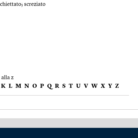
hiettato; screziato
 alla z
K
L
M
N
O
P
Q
R
S
T
U
V
W
X
Y
Z