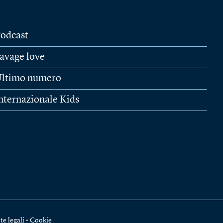
odcast
avage love
ltimo numero
nternazionale Kids
te legali
•
Cookie