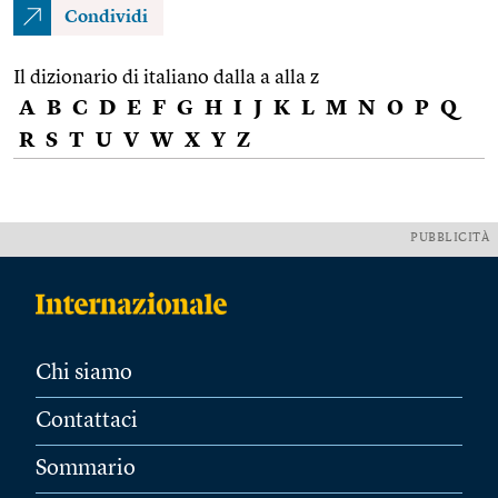
Condividi
Il dizionario di italiano dalla a alla z
A
B
C
D
E
F
G
H
I
J
K
L
M
N
O
P
Q
R
S
T
U
V
W
X
Y
Z
PUBBLICITÀ
Chi siamo
Contattaci
Sommario