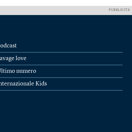
PUBBLICITÀ
odcast
avage love
ltimo numero
nternazionale Kids