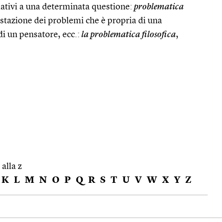
lativi a una determinata questione:
problematica
stazione dei problemi che è propria di una
i un pensatore, ecc.:
la problematica filosofica
,
 alla z
K
L
M
N
O
P
Q
R
S
T
U
V
W
X
Y
Z