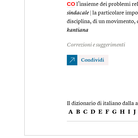
CO
l’insieme dei problemi re
sindacale
|
la particolare impo
disciplina, di un movimento, d
kantiana
Correzioni e suggerimenti
Condividi
Il dizionario di italiano dalla a
A
B
C
D
E
F
G
H
I
J