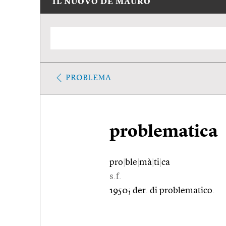
IL NUOVO DE MAURO
PROBLEMA
problematica
pro
|
ble
|
mà
|
ti
|
ca
s.f.
1950; der. di problematico.