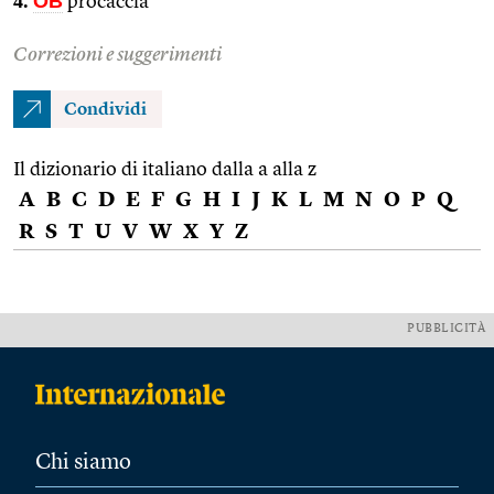
4.
OB
procaccia
Correzioni e suggerimenti
Condividi
Il dizionario di italiano dalla a alla z
A
B
C
D
E
F
G
H
I
J
K
L
M
N
O
P
Q
R
S
T
U
V
W
X
Y
Z
PUBBLICITÀ
Chi siamo