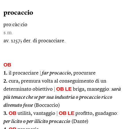
procaccio
pro
|
càc
|
cio
s.m.
av. 1257; der. di procacciare.
OB
1.
il procacciare
|
far procaccio
, procurare
2.
cura, premura volta al conseguimento di un
OB
LE
determinato obiettivo
|
briga, maneggio:
sarà
più tenace che se per sua industria o procaccio ricco
divenuto fosse
(Boccaccio)
3.
OB
OB
LE
utilità, vantaggio
|
profitto, guadagno:
per licito o per illicito procaccio
(Dante)