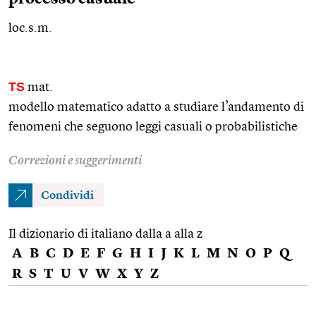
loc.s.m.
TS
mat.
modello matematico adatto a studiare l’andamento di
fenomeni che seguono leggi casuali o probabilistiche
Correzioni e suggerimenti
Condividi
Il dizionario di italiano dalla a alla z
A
B
C
D
E
F
G
H
I
J
K
L
M
N
O
P
Q
R
S
T
U
V
W
X
Y
Z