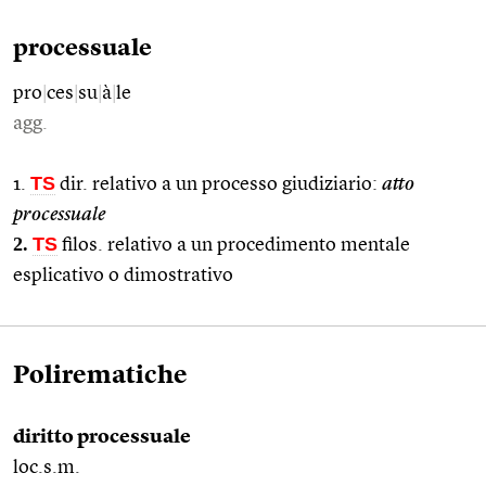
processuale
pro
|
ces
|
su
|
à
|
le
agg.
TS
1.
dir. relativo a un processo giudiziario:
atto
processuale
2.
TS
filos. relativo a un procedimento mentale
esplicativo o dimostrativo
Polirematiche
diritto processuale
loc.s.m.