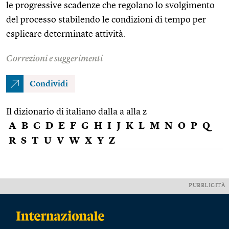
le progressive scadenze che regolano lo svolgimento
del processo stabilendo le condizioni di tempo per
esplicare determinate attività.
Correzioni e suggerimenti
Condividi
Il dizionario di italiano dalla a alla z
A
B
C
D
E
F
G
H
I
J
K
L
M
N
O
P
Q
R
S
T
U
V
W
X
Y
Z
PUBBLICITÀ