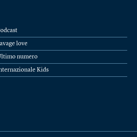
odcast
avage love
ltimo numero
nternazionale Kids