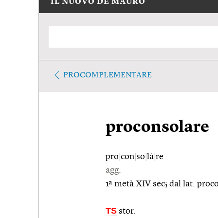
IL NUOVO DE MAURO
PROCOMPLEMENTARE
proconsolare
pro
|
con
|
so
|
là
|
re
agg.
1ª metà XIV sec; dal lat. pro
TS
stor.