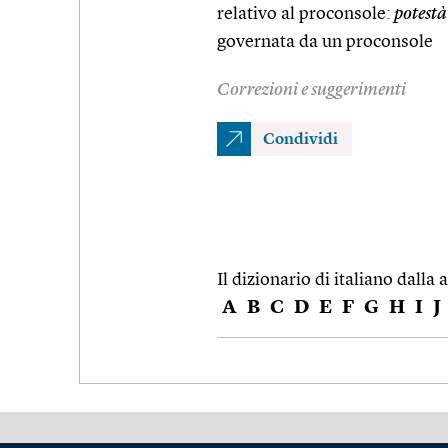
relativo al proconsole:
potestà
governata da un proconsole
Correzioni e suggerimenti
Condividi
Il dizionario di italiano dalla a
A
B
C
D
E
F
G
H
I
J