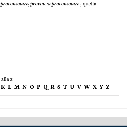
 proconsolare
;
provincia proconsolare
, quella
 alla z
K
L
M
N
O
P
Q
R
S
T
U
V
W
X
Y
Z