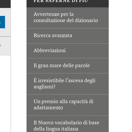
PER SAPERNE DI PIÙ
Avvertenze per la
consultazione del dizionario
A
Ricerca avanzata
Abbreviazioni
Il gran mare delle parole
È irresistibile l’ascesa degli
anglismi?
Un premio alla capacità di
adattamento
Il Nuovo vocabolario di base
della lingua italiana