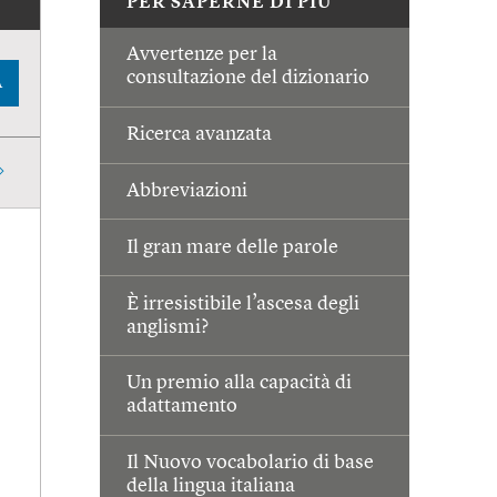
PER SAPERNE DI PIÙ
Avvertenze per la
consultazione del dizionario
A
Ricerca avanzata
Abbreviazioni
Il gran mare delle parole
È irresistibile l’ascesa degli
anglismi?
Un premio alla capacità di
adattamento
Il Nuovo vocabolario di base
della lingua italiana