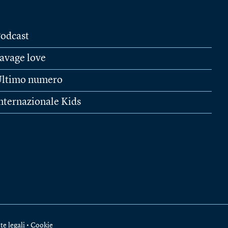
odcast
avage love
ltimo numero
nternazionale Kids
te legali
•
Cookie