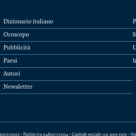
Dizionario italiano
P
Oroscopo
S
Pubblicità
U
Paesi
I
Autori
Newsletter
e 04003131002 • Partita iva 04850721004 • Capitale sociale 120.000 euro •
No