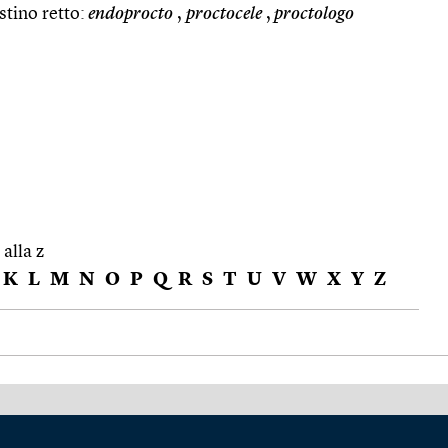
estino retto:
endoprocto
,
proctocele
,
proctologo
 alla z
K
L
M
N
O
P
Q
R
S
T
U
V
W
X
Y
Z