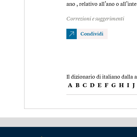
ano , relativo all’ano o all’int
Correzioni e suggerimenti
Condividi
Il dizionario di italiano dalla a
A
B
C
D
E
F
G
H
I
J