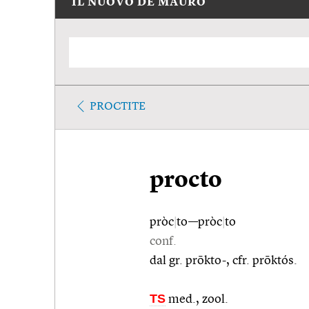
IL NUOVO DE MAURO
PROCTITE
procto
pròc
|
to––pròc
|
to
conf.
dal gr. prōkto-, cfr. prōktós.
TS
med., zool.