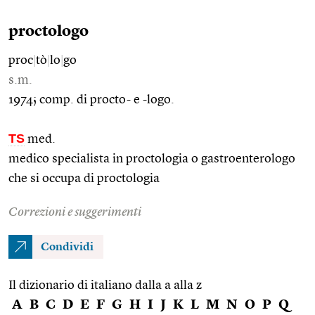
proctologo
proc
|
tò
|
lo
|
go
s.m.
1974; comp. di procto- e -logo.
TS
med.
medico specialista in proctologia o gastroenterologo
che si occupa di proctologia
Correzioni e suggerimenti
Condividi
Il dizionario di italiano dalla a alla z
A
B
C
D
E
F
G
H
I
J
K
L
M
N
O
P
Q