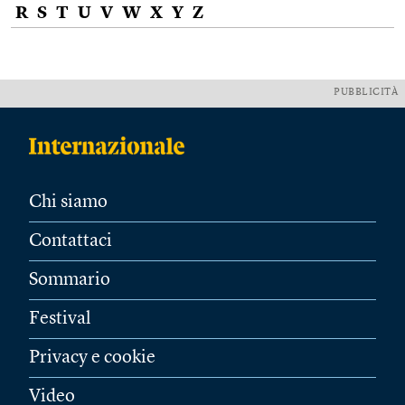
R
S
T
U
V
W
X
Y
Z
PUBBLICITÀ
Chi siamo
Contattaci
Sommario
Festival
Privacy e cookie
Video