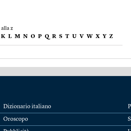
 alla z
K
L
M
N
O
P
Q
R
S
T
U
V
W
X
Y
Z
Dizionario italiano
P
Oroscopo
S