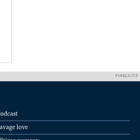
PUBBLICITÀ
odcast
avage love