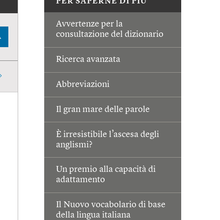
PER SAPERNE DI PIÙ
Avvertenze per la
consultazione del dizionario
A
Ricerca avanzata
Abbreviazioni
Il gran mare delle parole
È irresistibile l’ascesa degli
anglismi?
Un premio alla capacità di
adattamento
Il Nuovo vocabolario di base
della lingua italiana