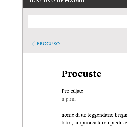
IL NUOVO DE MAURO
PROCURO
Procuste
Pro
|
cù
|
ste
n.p.m.
nome di un leggendario brigant
letto, amputava loro i piedi s