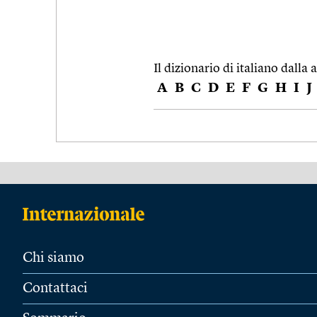
Il dizionario di italiano dalla a
A
B
C
D
E
F
G
H
I
J
Chi siamo
Contattaci