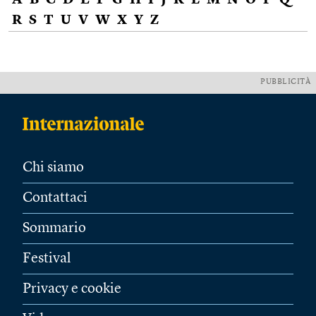
A
B
C
D
E
F
G
H
I
J
K
L
M
N
O
P
Q
R
S
T
U
V
W
X
Y
Z
PUBBLICITÀ
Chi siamo
Contattaci
Sommario
Festival
Privacy e cookie