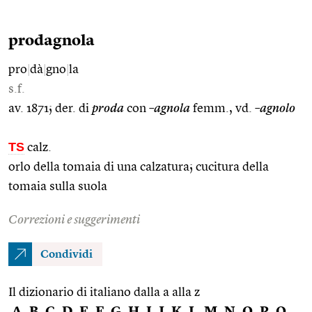
prodagnola
pro
|
dà
|
gno
|
la
s.f.
av. 1871; der. di
proda
con
–agnola
femm., vd.
–agnolo
TS
calz.
orlo della tomaia di una calzatura; cucitura della
tomaia sulla suola
Correzioni e suggerimenti
Condividi
Il dizionario di italiano dalla a alla z