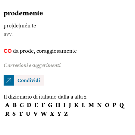
prodemente
pro
|
de
|
mén
|
te
avv.
CO
da prode, coraggiosamente
Correzioni e suggerimenti
Condividi
Il dizionario di italiano dalla a alla z
A
B
C
D
E
F
G
H
I
J
K
L
M
N
O
P
Q
R
S
T
U
V
W
X
Y
Z