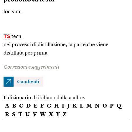
loc.s.m.
TS
tecn.
nei processi di distillazione, la parte che viene
distillata per prima
Correzioni e suggerimenti
Condividi
Il dizionario di italiano dalla a alla z
A
B
C
D
E
F
G
H
I
J
K
L
M
N
O
P
Q
R
S
T
U
V
W
X
Y
Z