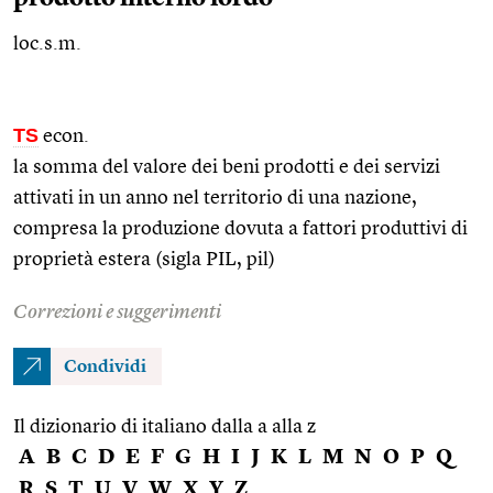
loc.s.m.
TS
econ.
la somma del valore dei beni prodotti e dei servizi
attivati in un anno nel territorio di una nazione,
compresa la produzione dovuta a fattori produttivi di
proprietà estera (sigla PIL, pil)
Correzioni e suggerimenti
Condividi
Il dizionario di italiano dalla a alla z
A
B
C
D
E
F
G
H
I
J
K
L
M
N
O
P
Q
R
S
T
U
V
W
X
Y
Z