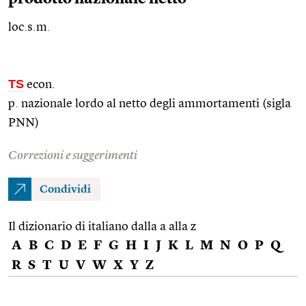
loc.s.m.
TS
econ.
p. nazionale lordo al netto degli ammortamenti (sigla
PNN)
Correzioni e suggerimenti
Condividi
Il dizionario di italiano dalla a alla z
A
B
C
D
E
F
G
H
I
J
K
L
M
N
O
P
Q
R
S
T
U
V
W
X
Y
Z