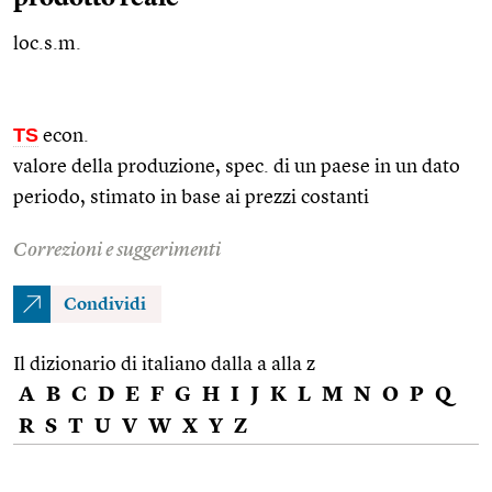
loc.s.m.
TS
econ.
valore della produzione,
spec.
di un paese in un dato
periodo, stimato in base ai prezzi costanti
Correzioni e suggerimenti
Condividi
Il dizionario di italiano dalla a alla z
A
B
C
D
E
F
G
H
I
J
K
L
M
N
O
P
Q
R
S
T
U
V
W
X
Y
Z