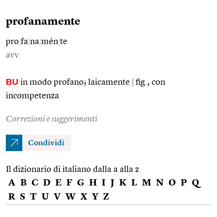
profanamente
pro
|
fa
|
na
|
mén
|
te
avv.
BU
in modo profano; laicamente
|
fig., con
incompetenza
Correzioni e suggerimenti
Condividi
Il dizionario di italiano dalla a alla z
A
B
C
D
E
F
G
H
I
J
K
L
M
N
O
P
Q
R
S
T
U
V
W
X
Y
Z