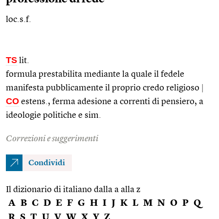
loc.s.f.
TS
lit.
formula prestabilita mediante la quale il fedele
manifesta pubblicamente il proprio credo religioso
|
CO
estens.
, ferma adesione a correnti di pensiero, a
ideologie politiche e
sim.
Correzioni e suggerimenti
Condividi
Il dizionario di italiano dalla a alla z
A
B
C
D
E
F
G
H
I
J
K
L
M
N
O
P
Q
R
S
T
U
V
W
X
Y
Z