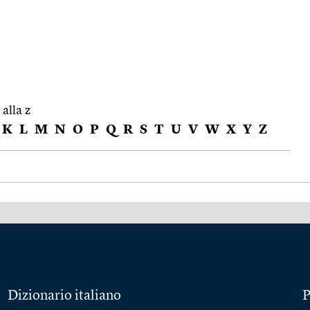
 alla z
K
L
M
N
O
P
Q
R
S
T
U
V
W
X
Y
Z
Dizionario italiano
P