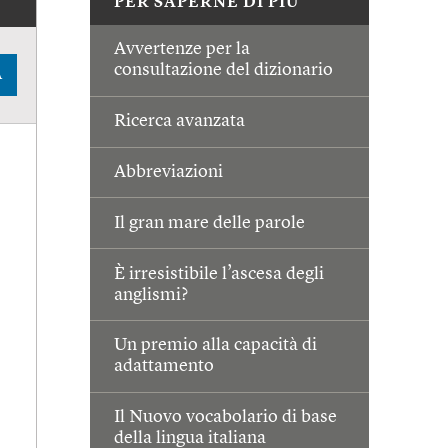
PER SAPERNE DI PIÙ
Avvertenze per la
consultazione del dizionario
A
Ricerca avanzata
Abbreviazioni
Il gran mare delle parole
È irresistibile l’ascesa degli
anglismi?
Un premio alla capacità di
adattamento
Il Nuovo vocabolario di base
della lingua italiana