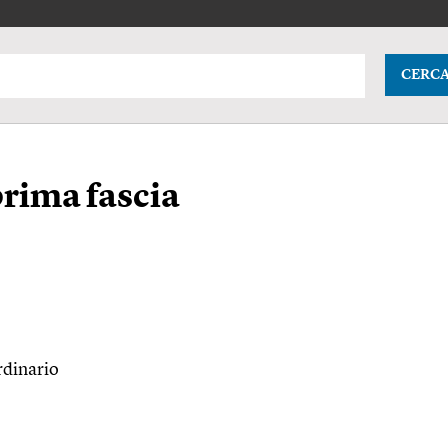
CERC
prima fascia
rdinario