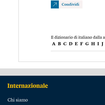
Condividi
Il dizionario di italiano dalla a
A
B
C
D
E
F
G
H
I
J
Chi siamo