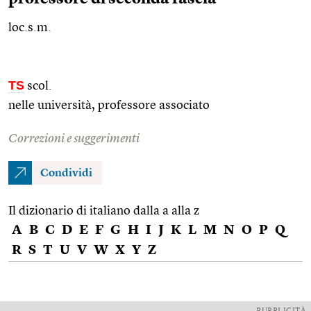
loc.s.m.
TS
scol.
nelle università, professore associato
Correzioni e suggerimenti
Condividi
Il dizionario di italiano dalla a alla z
A
B
C
D
E
F
G
H
I
J
K
L
M
N
O
P
Q
R
S
T
U
V
W
X
Y
Z