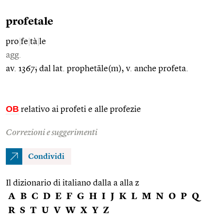
profetale
pro
|
fe
|
tà
|
le
agg.
av. 1367; dal lat. prophetāle(m), v. anche profeta.
OB
relativo ai profeti e alle profezie
Correzioni e suggerimenti
Condividi
Il dizionario di italiano dalla a alla z
A
B
C
D
E
F
G
H
I
J
K
L
M
N
O
P
Q
R
S
T
U
V
W
X
Y
Z