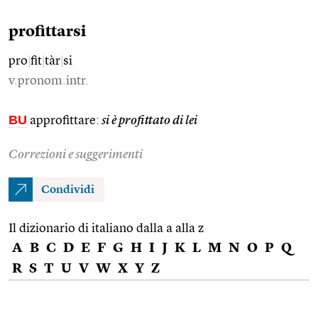
profittarsi
pro
|
fit
|
tàr
|
si
v.pronom.intr.
BU
approfittare:
si è profittato di lei
Correzioni e suggerimenti
Condividi
Il dizionario di italiano dalla a alla z
A
B
C
D
E
F
G
H
I
J
K
L
M
N
O
P
Q
R
S
T
U
V
W
X
Y
Z