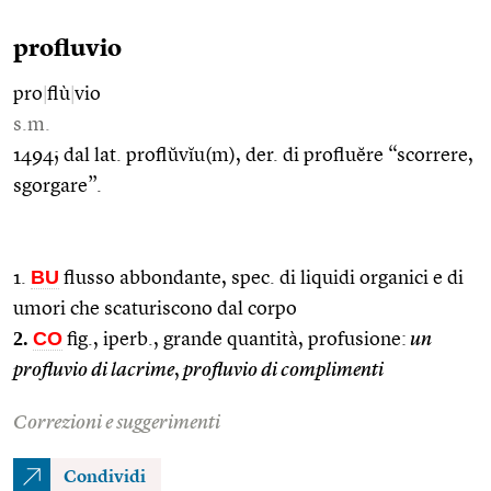
profluvio
pro
|
flù
|
vio
s.m.
1494; dal lat. proflŭvĭu(m), der. di profluĕre “scorrere,
sgorgare”.
BU
1.
flusso abbondante, spec. di liquidi organici e di
umori che scaturiscono dal corpo
2.
CO
fig., iperb., grande quantità, profusione:
un
profluvio di lacrime
,
profluvio di complimenti
Correzioni e suggerimenti
Condividi