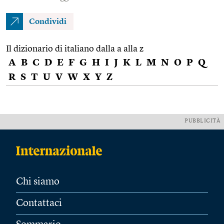
Condividi
Il dizionario di italiano dalla a alla z
A
B
C
D
E
F
G
H
I
J
K
L
M
N
O
P
Q
R
S
T
U
V
W
X
Y
Z
PUBBLICITÀ
Chi siamo
Contattaci