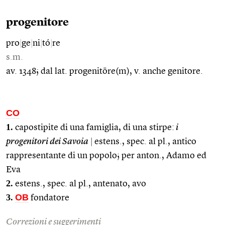
progenitore
pro
|
ge
|
ni
|
tó
|
re
s.m.
av. 1348; dal lat. progenitōre(m), v. anche genitore.
CO
1.
capostipite di una famiglia, di una stirpe:
i
progenitori dei Savoia
|
estens., spec. al pl., antico
rappresentante di un popolo; per anton., Adamo ed
Eva
2.
estens., spec. al pl., antenato, avo
3.
OB
fondatore
Correzioni e suggerimenti