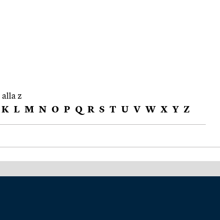
 alla z
K
L
M
N
O
P
Q
R
S
T
U
V
W
X
Y
Z