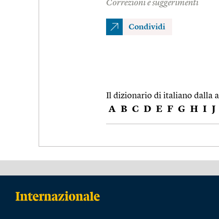
Correzioni e suggerimenti
Condividi
Il dizionario di italiano dalla a
A
B
C
D
E
F
G
H
I
J