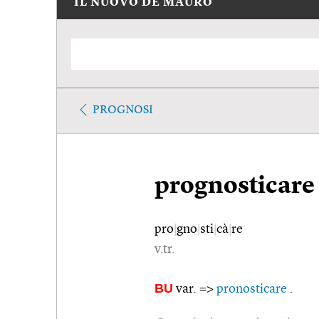
IL NUOVO DE MAURO
PROGNOSI
prognosticare
pro
|
gno
|
sti
|
cà
|
re
v.tr.
BU
var. =>
pronosticare
.