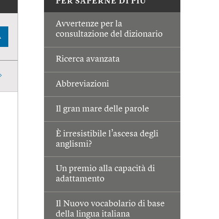
PER SAPERNE DI PIÙ
Avvertenze per la
consultazione del dizionario
A
Ricerca avanzata
Abbreviazioni
Il gran mare delle parole
È irresistibile l’ascesa degli
anglismi?
Un premio alla capacità di
adattamento
Il Nuovo vocabolario di base
della lingua italiana