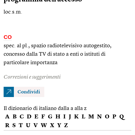
loc.s.m.
CO
spec. al
pl.
, spazio radiotelevisivo autogestito,
concesso dalla TV di stato a enti o istituti di
particolare importanza
Correzioni e suggerimenti
Condividi
Il dizionario di italiano dalla a alla z
A
B
C
D
E
F
G
H
I
J
K
L
M
N
O
P
Q
R
S
T
U
V
W
X
Y
Z