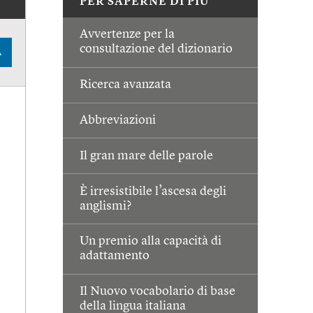
PER SAPERNE DI PIÙ
Avvertenze per la
consultazione del dizionario
A
Ricerca avanzata
Abbreviazioni
Il gran mare delle parole
È irresistibile l’ascesa degli
anglismi?
Un premio alla capacità di
adattamento
Il Nuovo vocabolario di base
della lingua italiana