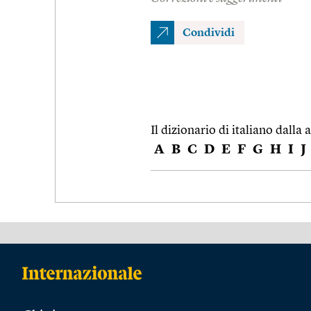
Condividi
Il dizionario di italiano dalla a
A
B
C
D
E
F
G
H
I
J