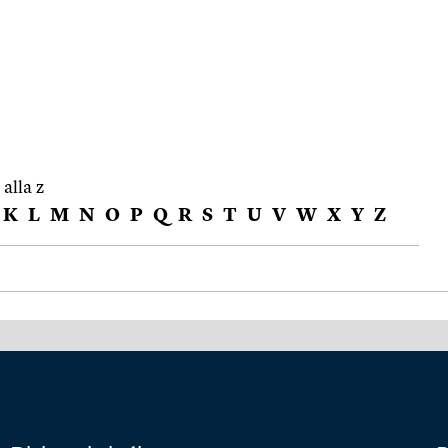
 alla z
K
L
M
N
O
P
Q
R
S
T
U
V
W
X
Y
Z