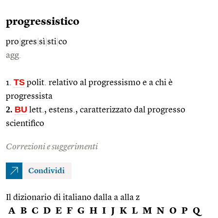
progressistico
pro
|
gres
|
sì
|
sti
|
co
agg.
TS
1.
polit. relativo al progressismo e a chi è
progressista
2.
BU
lett., estens., caratterizzato dal progresso
scientifico
Correzioni e suggerimenti
Condividi
Il dizionario di italiano dalla a alla z
A
B
C
D
E
F
G
H
I
J
K
L
M
N
O
P
Q