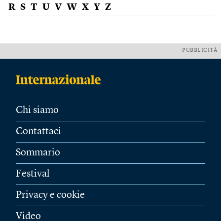
R
S
T
U
V
W
X
Y
Z
PUBBLICITÀ
Chi siamo
Contattaci
Sommario
Festival
Privacy e cookie
Video