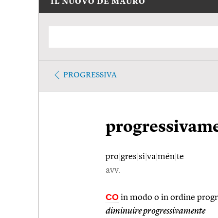
IL NUOVO DE MAURO
PROGRESSIVA
progressivam
pro
|
gres
|
si
|
va
|
mén
|
te
avv.
CO
in modo o in ordine prog
diminuire progressivamente