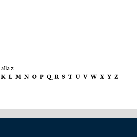
 alla z
K
L
M
N
O
P
Q
R
S
T
U
V
W
X
Y
Z