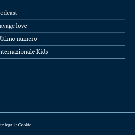
odcast
avage love
ltimo numero
nternazionale Kids
te legali
•
Cookie