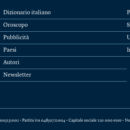
Dizionario italiano
P
Oroscopo
S
Pubblicità
U
Paesi
I
Autori
Newsletter
e 04003131002 • Partita iva 04850721004 • Capitale sociale 120.000 euro •
No