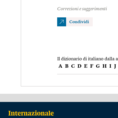
Correzioni e suggerimenti
Condividi
Il dizionario di italiano dalla a
A
B
C
D
E
F
G
H
I
J