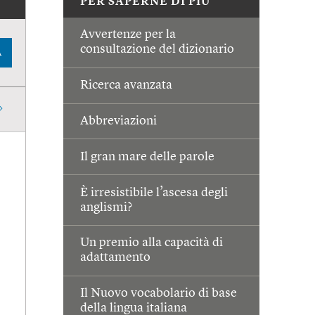
PER SAPERNE DI PIÙ
Avvertenze per la
consultazione del dizionario
A
Ricerca avanzata
Abbreviazioni
Il gran mare delle parole
È irresistibile l’ascesa degli
anglismi?
Un premio alla capacità di
adattamento
Il Nuovo vocabolario di base
della lingua italiana