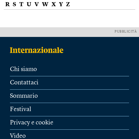
R
S
T
U
V
W
X
Y
Z
PUBBLICITÀ
Chi siamo
Contattaci
Sommario
Festival
Privacy e cookie
Video