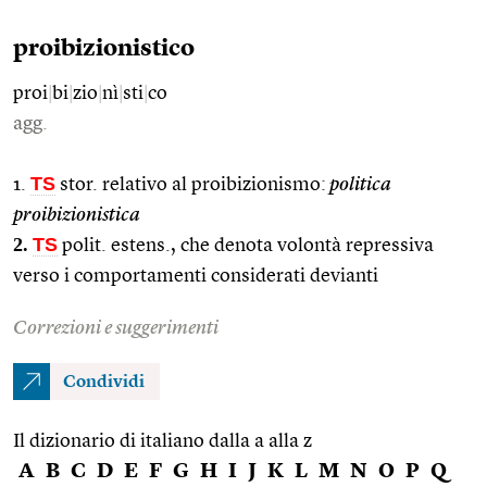
proibizionistico
proi
|
bi
|
zio
|
nì
|
sti
|
co
agg.
TS
1.
stor. relativo al proibizionismo:
politica
proibizionistica
2.
TS
polit. estens., che denota volontà repressiva
verso i comportamenti considerati devianti
Correzioni e suggerimenti
Condividi
Il dizionario di italiano dalla a alla z
A
B
C
D
E
F
G
H
I
J
K
L
M
N
O
P
Q