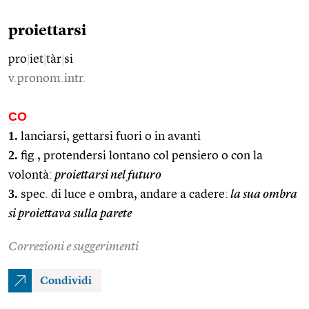
proiettarsi
pro
|
iet
|
tàr
|
si
v.pronom.intr.
CO
1.
lanciarsi, gettarsi fuori o in avanti
2.
fig., protendersi lontano col pensiero o con la
volontà:
proiettarsi nel futuro
3.
spec. di luce e ombra, andare a cadere:
la sua ombra
si proiettava sulla parete
Correzioni e suggerimenti
Condividi