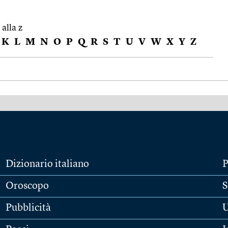
 alla z
K
L
M
N
O
P
Q
R
S
T
U
V
W
X
Y
Z
Dizionario italiano
P
Oroscopo
S
Pubblicità
U