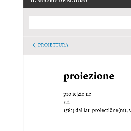
IL NUOVO DE MAURO
PROIETTURA
proiezione
pro
|
ie
|
zió
|
ne
s.f.
1582; dal lat. proiectiōne(m), 