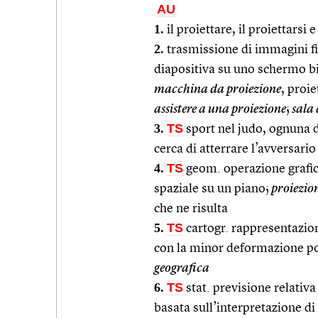
AU
1.
il proiettare, il proiettarsi e
2.
trasmissione di immagini fi
diapositiva su uno schermo bi
macchina da proiezione
, proi
assistere a una proiezione
;
sala 
3.
TS
sport nel judo, ognuna de
cerca di atterrare l’avversario
4.
TS
geom. operazione grafic
spaziale su un piano;
proiezion
che ne risulta
5.
TS
cartogr. rappresentazion
con la minor deformazione pos
geografica
6.
TS
stat. previsione relativ
basata sull’interpretazione di