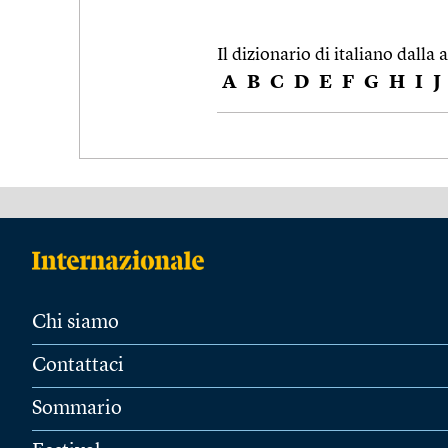
Il dizionario di italiano dalla a
A
B
C
D
E
F
G
H
I
J
Chi siamo
Contattaci
Sommario