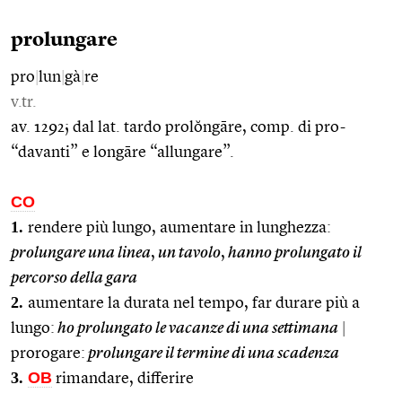
prolungare
pro
|
lun
|
gà
|
re
v.tr.
av. 1292; dal lat. tardo prolŏngāre, comp. di pro-
“davanti” e longāre “allungare”.
CO
1.
rendere più lungo, aumentare in lunghezza:
prolungare una linea
,
un tavolo
,
hanno prolungato il
percorso della gara
2.
aumentare la durata nel tempo, far durare più a
lungo:
ho prolungato le vacanze di una settimana
|
prorogare:
prolungare il termine di una scadenza
3.
OB
rimandare, differire