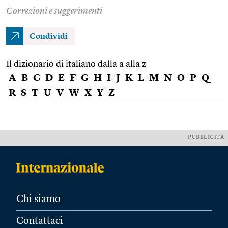
Correzioni e suggerimenti
Condividi
Il dizionario di italiano dalla a alla z
A
B
C
D
E
F
G
H
I
J
K
L
M
N
O
P
Q
R
S
T
U
V
W
X
Y
Z
PUBBLICITÀ
Chi siamo
Contattaci