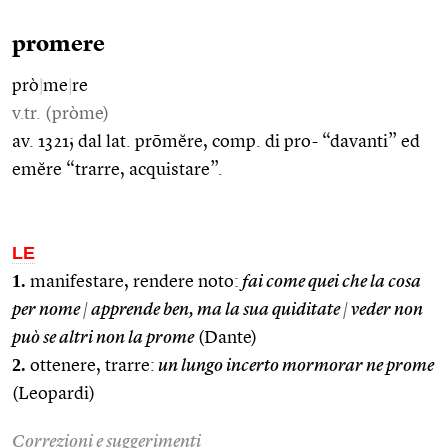
promere
prò
|
me
|
re
v.tr. (pròme)
av. 1321; dal lat. prōmĕre, comp. di pro- “davanti” ed
emĕre “trarre, acquistare”.
LE
1.
manifestare, rendere noto:
fai come quei che la cosa
per nome
|
apprende ben, ma la sua quiditate
|
veder non
può se altri non la prome
(Dante)
2.
ottenere, trarre:
un lungo incerto mormorar ne prome
(Leopardi)
Correzioni e suggerimenti