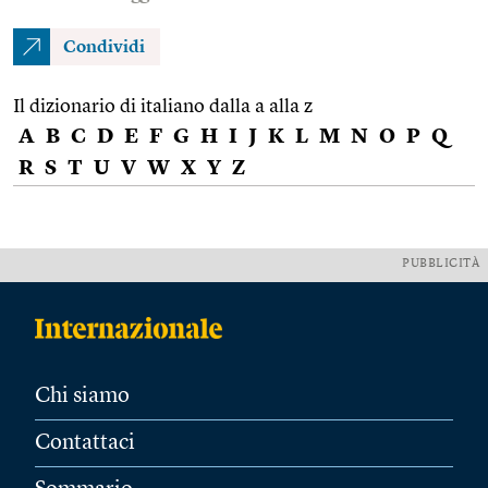
Condividi
Il dizionario di italiano dalla a alla z
A
B
C
D
E
F
G
H
I
J
K
L
M
N
O
P
Q
R
S
T
U
V
W
X
Y
Z
PUBBLICITÀ
Chi siamo
Contattaci