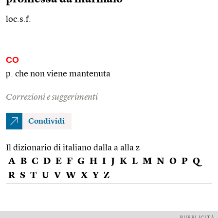
loc.s.f.
CO
p. che non viene mantenuta
Correzioni e suggerimenti
Condividi
Il dizionario di italiano dalla a alla z
A
B
C
D
E
F
G
H
I
J
K
L
M
N
O
P
Q
R
S
T
U
V
W
X
Y
Z