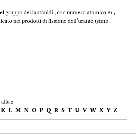
l gruppo dei lantanidi , con numero atomico 61 ,
ificato nei prodotti di fissione dell’uranio (simb.
 alla z
K
L
M
N
O
P
Q
R
S
T
U
V
W
X
Y
Z