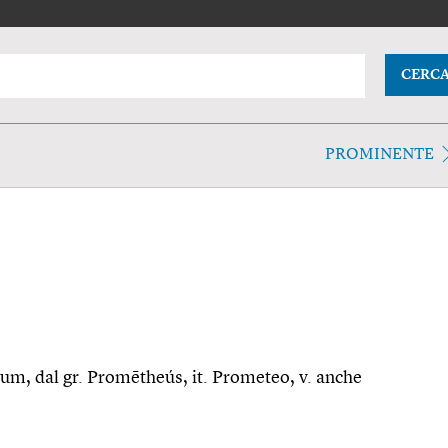
CERC
PROMINENTE
hĭum, dal gr. Promētheús, it. Prometeo, v. anche