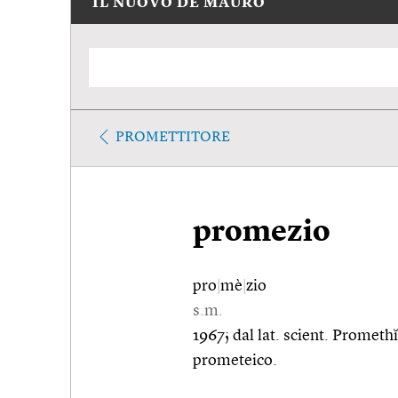
IL NUOVO DE MAURO
PROMETTITORE
promezio
pro
|
mè
|
zio
s.m.
1967; dal lat. scient. Promet
prometeico.