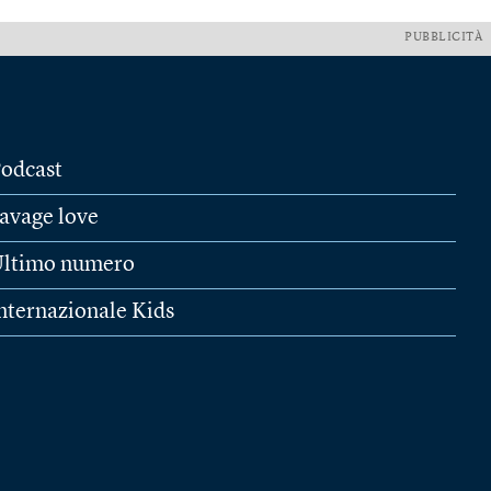
PUBBLICITÀ
odcast
avage love
ltimo numero
nternazionale Kids