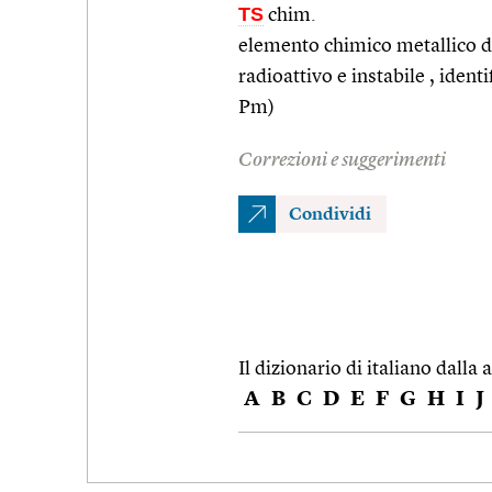
TS
chim.
elemento chimico metallico de
radioattivo e instabile , ident
Pm)
Correzioni e suggerimenti
Condividi
Il dizionario di italiano dalla a
A
B
C
D
E
F
G
H
I
J