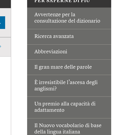
PER SAPERNE DI PIÙ
Avvertenze per la
consultazione del dizionario
A
Ricerca avanzata
Abbreviazioni
Il gran mare delle parole
È irresistibile l’ascesa degli
anglismi?
Un premio alla capacità di
adattamento
Il Nuovo vocabolario di base
della lingua italiana