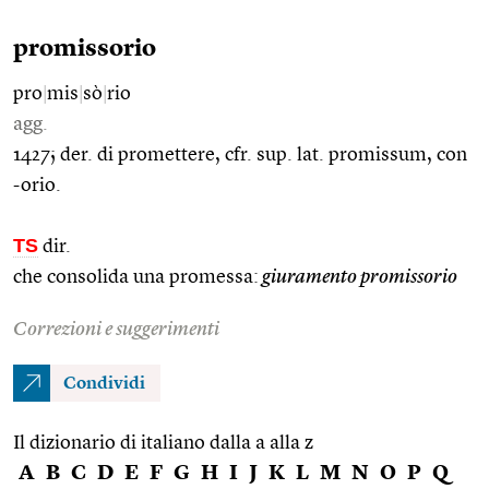
promissorio
pro
|
mis
|
sò
|
rio
agg.
1427; der. di promettere, cfr. sup. lat. promissum, con
-orio.
TS
dir.
che consolida una promessa:
giuramento promissorio
Correzioni e suggerimenti
Condividi
Il dizionario di italiano dalla a alla z
A
B
C
D
E
F
G
H
I
J
K
L
M
N
O
P
Q