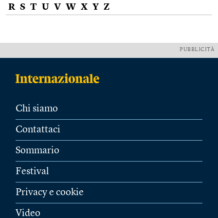
R
S
T
U
V
W
X
Y
Z
PUBBLICITÀ
Chi siamo
Contattaci
Sommario
Festival
Privacy e cookie
Video