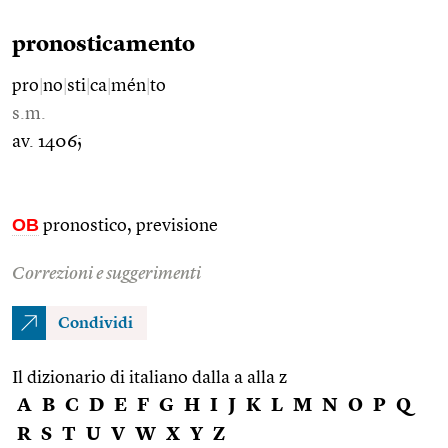
pronosticamento
pro
|
no
|
sti
|
ca
|
mén
|
to
s.m.
av. 1406;
OB
pronostico, previsione
Correzioni e suggerimenti
Condividi
Il dizionario di italiano dalla a alla z
A
B
C
D
E
F
G
H
I
J
K
L
M
N
O
P
Q
R
S
T
U
V
W
X
Y
Z