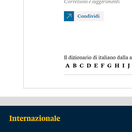
Correzioni e suggerimenti
Condividi
Il dizionario di italiano dalla a
A
B
C
D
E
F
G
H
I
J