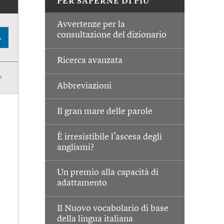
PER SAPERNE DI PIÙ
Avvertenze per la
consultazione del dizionario
A
Ricerca avanzata
Abbreviazioni
Il gran mare delle parole
È irresistibile l’ascesa degli
anglismi?
Un premio alla capacità di
adattamento
Il Nuovo vocabolario di base
della lingua italiana