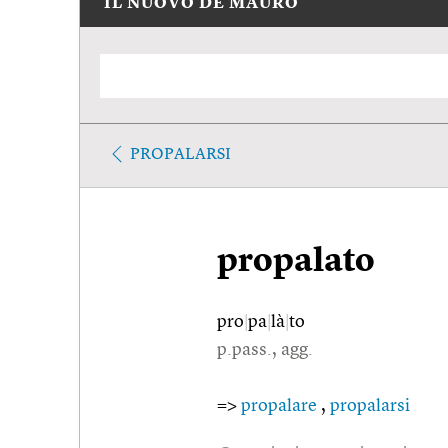
IL NUOVO DE MAURO
PROPALARSI
propalato
pro
|
pa
|
là
|
to
p.pass., agg.
=>
propalare
,
propalarsi