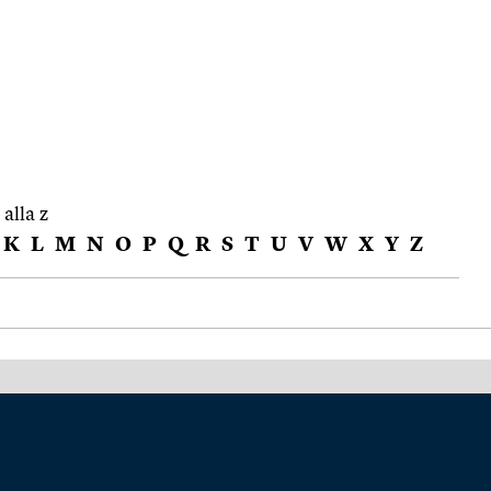
 alla z
K
L
M
N
O
P
Q
R
S
T
U
V
W
X
Y
Z